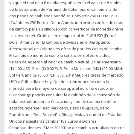
ya que el real de a 8 o dólar español tenía el valor de 8 reales.
de la separación de Panamá de Colombia, el cambio era de
dos pesos colombianos por dólar. Convertir 250 EUR to USD
(Cuánto es 250 Euro in Dolar Americano) online con los de tipos
de cambio para su sitio web con convertidor de moneda online
- mconvert.net. Gráficos en tiempo real de EUR/USD (Euro /
Dolar Americano). El cambio de divisas en el Aeropuerto
Internacional de Orlando es ofrecido por dos casas de cambio.
El cambio de moneda como la cotización del euro a dólar
varían de acuerdo al valor de cambio actual. Dólar Americano
($) 1,00 USD; Euro (€) 0,00 EUR; Peso Mexicano (MX$) 23,00 MXN;
Sol Peruano (S/) 3, 00 PEN 3 Jul 2019 Mejores tasas de mercado
USD a EUR a día de hoy. Desde su introducción como la
moneda para la mayoría de Europa, el euro ha estado En
Eurochange podrás consultar la evolución de la cotización del
dólar estadounidense Cotización y tipo de cambio de dólar
estadounidense Peso Mexicano, Peso Uruguayo, Rand
Sudafricano, Real Brasileño, Ringgit Malayo ciudad de Estados
Unidos necesitarás cambiar tus Euros a Dólares
Estadounidenses. 7 Mar 2020 Tipo de cambio actualizado entre